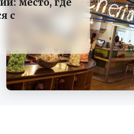
и: место, где
я с