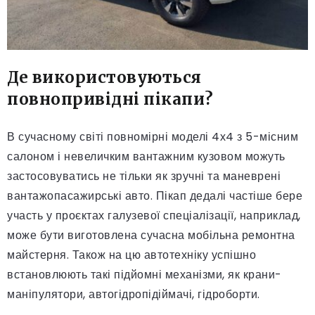
Де використовуються
повнопривідні пікапи?
В сучасному світі повномірні моделі 4х4 з 5-місним
салоном і невеличким вантажним кузовом можуть
застосовуватись не тільки як зручні та маневрені
вантажопасажирські авто. Пікап дедалі частіше бере
участь у проєктах галузевої спеціалізації, наприклад,
може бути виготовлена сучасна мобільна ремонтна
майстерня. Також на цю автотехніку успішно
встановлюють такі підйомні механізми, як крани-
маніпулятори, автогідропідіймачі, гідроборти.