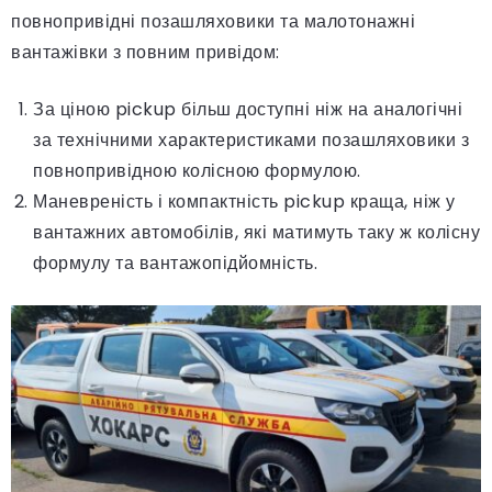
повнопривідні позашляховики та малотонажні
вантажівки з повним привідом:
За ціною pickup більш доступні ніж на аналогічні
за технічними характеристиками позашляховики з
повнопривідною колісною формулою.
Маневреність і компактність pickup краща, ніж у
вантажних автомобілів, які матимуть таку ж колісну
формулу та вантажопідйомність.