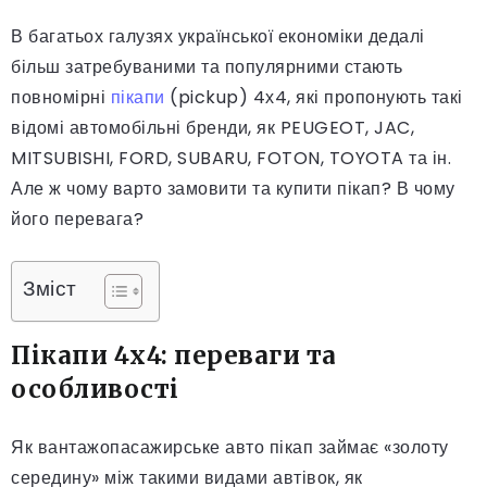
В багатьох галузях української економіки дедалі
більш затребуваними та популярними стають
повномірні
пікапи
(pickup) 4х4, які пропонують такі
відомі автомобільні бренди, як PEUGEOT, JAC,
MITSUBISHI, FORD, SUBARU, FOTON, TOYOTA та ін.
Але ж чому варто замовити та купити пікап? В чому
його перевага?
Зміст
Пікапи 4х4: переваги та
особливості
Як вантажопасажирське авто пікап займає «золоту
середину» між такими видами автівок, як