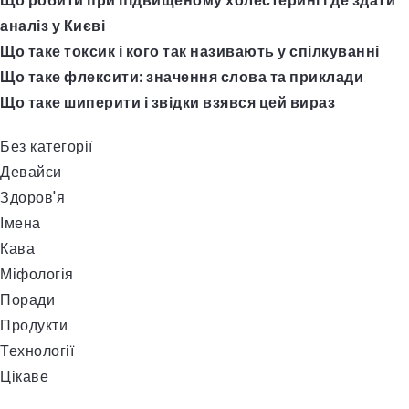
Що робити при підвищеному холестерині і де здати
аналіз у Києві
Що таке токсик і кого так називають у спілкуванні
Що таке флексити: значення слова та приклади
Що таке шиперити і звідки взявся цей вираз
Без категорії
Девайси
Здоров'я
Імена
Кава
Міфологія
Поради
Продукти
Технології
Цікаве