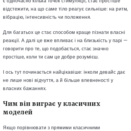
є одночасно кілька точок стимуляції, стає простіше
відстежити, на що саме тіло реагує сильніше: на ритм,
вібрацію, інтенсивність чи положення.
Для багатьох це стає способом краще пізнати власні
реакції. А далі це вже впливає і на близькість у парі —
говорити про те, що подобається, стає значно
простіше, коли ти сам це добре розумієш.
І ось тут починається найцікавіше: інколи девайс дає
не лише нові відчуття, а й більше впевненості у
власних бажаннях.
Чим він виграє у класичних
моделей
Якщо порівнювати з прямими класичними