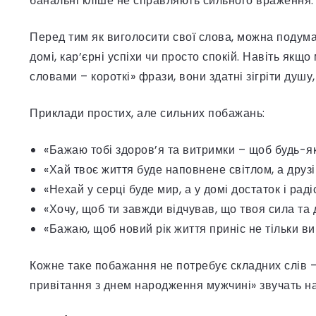
банальні кліше не справляють сильного враження.
Перед тим як виголосити свої слова, можна подумат
домі, кар’єрні успіхи чи просто спокій. Навіть як
словами – короткі» фрази, вони здатні зігріти душу,
Приклади простих, але сильних побажань:
«Бажаю тобі здоров’я та витримки – щоб будь-які
«Хай твоє життя буде наповнене світлом, а друзі
«Нехай у серці буде мир, а у домі достаток і раді
«Хочу, щоб ти завжди відчував, що твоя сила та
«Бажаю, щоб новий рік життя приніс не тільки ви
Кожне таке побажання не потребує складних слів – в
привітання з днем народження мужчині» звучать н