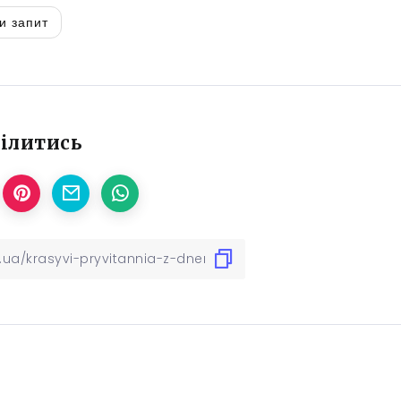
и запит
ілитись