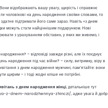
 Вони відображають вашу увагу, щирість і справжнє
ти чоловікові на день народження своїми словами, то
 здатне підтримати його саме зараз. Навіть «з днем
дки можуть стати найціннішим подарунком. Нові
ювати з урахуванням обставин, у яких ми живемо, і
народження? – відповіді завжди різні, але їх поєднує
ень народження під час війни? – силу, витримку, віру в
ривітання з днем народження мужчині, пам’ятайте: вони
ти щирим – і тоді жодні кліше не потрібні.
ивітань з днем народження жінці
, детальніше тут
ya-z-dnem-narodzhennya-zhinczi/, адже увага й добр