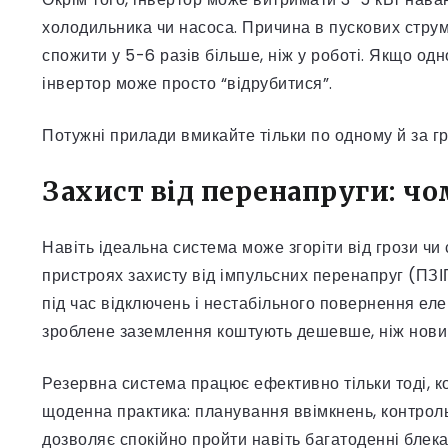
холодильника чи насоса. Причина в пускових стру
спожити у 5-6 разів більше, ніж у роботі. Якщо од
інвертор може просто “відрубитися”.
Потужні прилади вмикайте тільки по одному й за гр
Захист від перенапруги: ч
Навіть ідеальна система може згоріти від грози чи
пристроях захисту від імпульсних перенапруг (ПЗІ
під час відключень і нестабільного повернення ел
зроблене заземлення коштують дешевше, ніж новий
Резервна система працює ефективно тільки тоді, 
щоденна практика: планування ввімкнень, контроль
дозволяє спокійно пройти навіть багатоденні блека