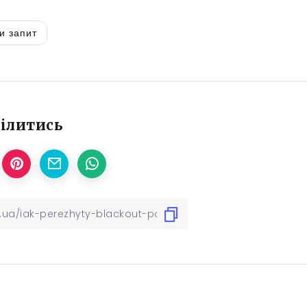
и запит
ілитись