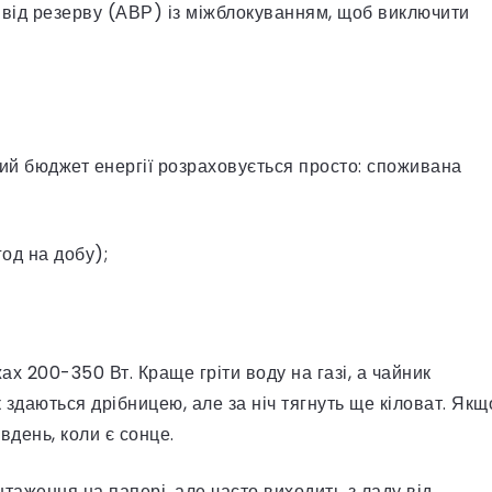
ввід резерву (АВР) із міжблокуванням, щоб виключити
вий бюджет енергії розраховується просто: споживана
год на добу);
 200-350 Вт. Краще гріти воду на газі, а чайник
здаються дрібницею, але за ніч тягнуть ще кіловат. Якщ
вдень, коли є сонце.
таження на папері, але часто виходить з ладу від