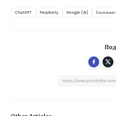
ChatGPT
Perplexity
Google (AI)
Скопіюват
Под