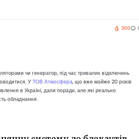
300
уляторами чи генератор, під час тривалих відключень
поводитися. У
ТОВ Атмосфера
, що вже майже 20 років
влення в Україні, дали поради, але які реально
сть обладнання.
нячну систему до блекаутів