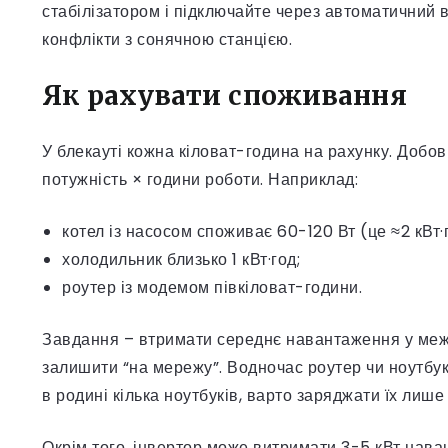
стабілізатором і підключайте через автоматичний 
конфлікти з сонячною станцією.
Як рахувати споживання
У блекауті кожна кіловат-година на рахунку. Добо
потужність × години роботи. Наприклад:
котел із насосом споживає 60-120 Вт (це ≈2 кВт·
холодильник близько 1 кВт·год;
роутер із модемом півкіловат-години.
Завдання – втримати середнє навантаження у межах
залишити “на мережу”. Водночас роутер чи ноутбук 
в родині кілька ноутбуків, варто заряджати їх лише 
Окрім того, інвертор може витримати 3-5 кВт наван