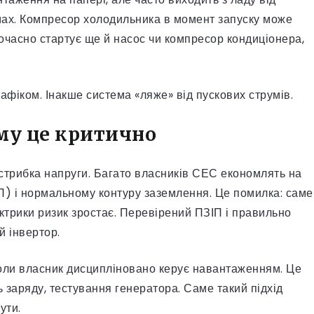
мах. Компресор холодильника в момент запуску може
ночасно стартує ще й насос чи компресор кондиціонера,
афіком. Інакше система «ляже» від пускових струмів.
ому це критично
 стрибка напруги. Багато власників СЕС економлять на
П) і нормальному контуру заземлення. Це помилка: саме
ектрики ризик зростає. Перевірений ПЗІП і правильно
 інвертор.
коли власник дисципліновано керує навантаженням. Це
 заряду, тестування генератора. Саме такий підхід
ути.