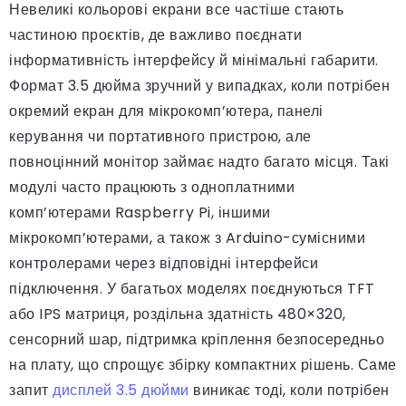
Невеликі кольорові екрани все частіше стають
частиною проєктів, де важливо поєднати
інформативність інтерфейсу й мінімальні габарити.
Формат 3.5 дюйма зручний у випадках, коли потрібен
окремий екран для мікрокомп’ютера, панелі
керування чи портативного пристрою, але
повноцінний монітор займає надто багато місця. Такі
модулі часто працюють з одноплатними
комп’ютерами Raspberry Pi, іншими
мікрокомп’ютерами, а також з Arduino-сумісними
контролерами через відповідні інтерфейси
підключення. У багатьох моделях поєднуються TFT
або IPS матриця, роздільна здатність 480×320,
сенсорний шар, підтримка кріплення безпосередньо
на плату, що спрощує збірку компактних рішень. Саме
запит
дисплей 3.5 дюйми
виникає тоді, коли потрібен