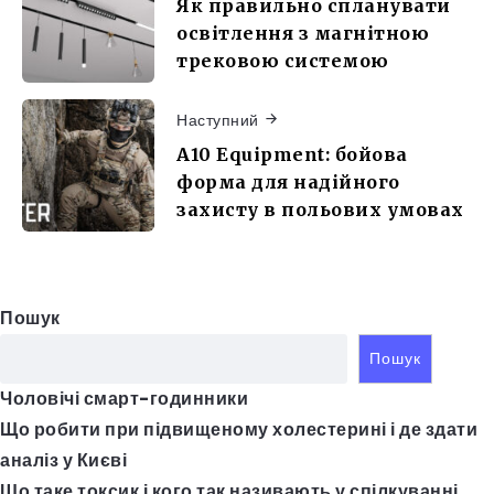
Як правильно спланувати
освітлення з магнітною
трековою системою
Наступний
A10 Equipment: бойова
форма для надійного
захисту в польових умовах
Пошук
Пошук
Чоловічі смарт-годинники
Що робити при підвищеному холестерині і де здати
аналіз у Києві
Що таке токсик і кого так називають у спілкуванні