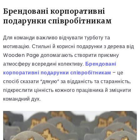
Брендовані корпоративні
подарунки співробітникам
Для команди важливо відчувати турботу та
мотивацію. Стильні й корисні подарунки з дерева від
Wooden Page допомагають створити приємну
атмосферу всередині колективу.
Брендовані
корпоративні подарунки співробітникам
– це
спосіб сказати “дякую” за відданість та старанність,
підкреслити цінність кожного працівника й зміцнити
командний дух.