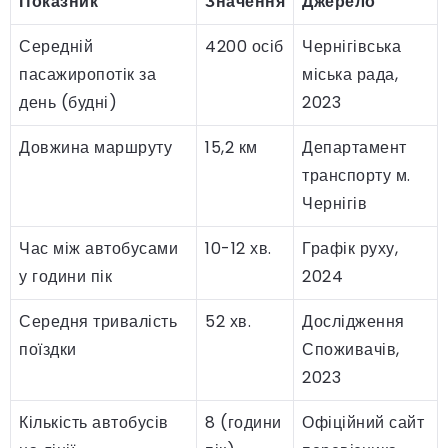
Показник
Значення
Джерело
Середній
4200 осіб
Чернігівська
пасажиропотік за
міська рада,
день (будні)
2023
Довжина маршруту
15,2 км
Департамент
транспорту м.
Чернігів
Час між автобусами
10-12 хв.
Графік руху,
у години пік
2024
Середня тривалість
52 хв.
Дослідження
поїздки
Споживачів,
2023
Кількість автобусів
8 (години
Офіційний сайт