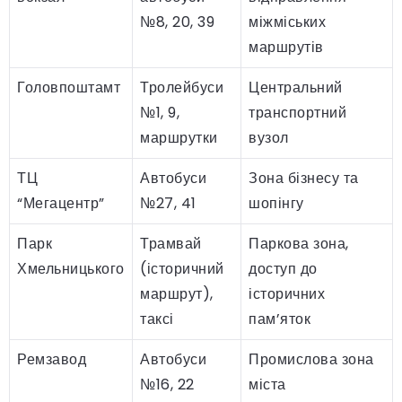
№8, 20, 39
міжміських
маршрутів
Головпоштамт
Тролейбуси
Центральний
№1, 9,
транспортний
маршрутки
вузол
ТЦ
Автобуси
Зона бізнесу та
“Мегацентр”
№27, 41
шопінгу
Парк
Трамвай
Паркова зона,
Хмельницького
(історичний
доступ до
маршрут),
історичних
таксі
пам’яток
Ремзавод
Автобуси
Промислова зона
№16, 22
міста