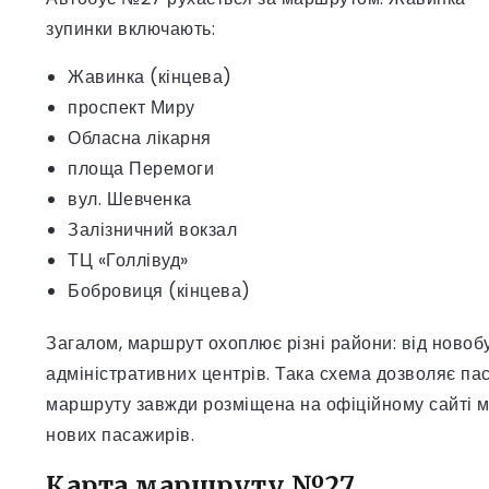
зупинки включають:
Жавинка (кінцева)
проспект Миру
Обласна лікарня
площа Перемоги
вул. Шевченка
Залізничний вокзал
ТЦ «Голлівуд»
Бобровиця (кінцева)
Загалом, маршрут охоплює різні райони: від новобу
адміністративних центрів. Така схема дозволяє па
маршруту завжди розміщена на офіційному сайті мі
нових пасажирів.
Карта маршруту №27