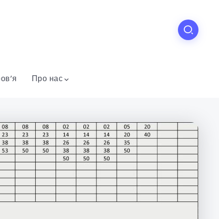
ов’я
Про нас